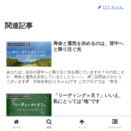
ひとちゃん
関連記事
寿命と運気を決めるのは、背中へ
エネルギーの感覚
と降り注ぐ光
あなたは、自分の背中へと降り注ぐ光を感じていますか？その光こそ
が、寿命と運気を左右しているとしたら――。 🌈ご訪問ありがとう
ございます🌈 大知令奈(ひとちゃん)です このブログでは、“本当の
あなた”を思い出すキッカケとなるように、スピリチュ...
「リーディング＝天？」いいえ、
エネルギーの感覚
私にとっては“地”です
チャクラ調整といろたまセラピーが教えてくれる、命の声の読み方
ホーム
検索
トップ
サイドバー
世の中では「リーディング」と聞くと、高次元の存在とつながるスピ