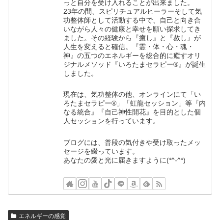
っと自分を受け入れることが出来ました。
23年の間、スピリチュアルヒーラーそして気
功整体師として活動する中で、自己と向き合
いながら人々の健康と幸せを願い探求してき
ました。その経験から『癒し』と『赦し』が
人生を変えると確信。『霊・体・心・魂・
神』の五つのエネルギーを総合的に癒すオリ
ジナルメソッド『いろたまセラピー®』が誕生
しました。
現在は、気功整体の他、オンラインにて「い
ろたまセラピー®」「虹龍セッション」等『内
なる統合』『自己神性開花』を目的とした個
人セッションを行っています。
ブログには、普段の気付きや受け取ったメッ
セージを綴っています。
あなたの愛と光に届きますように(*^-^*)
エネルギーの感覚