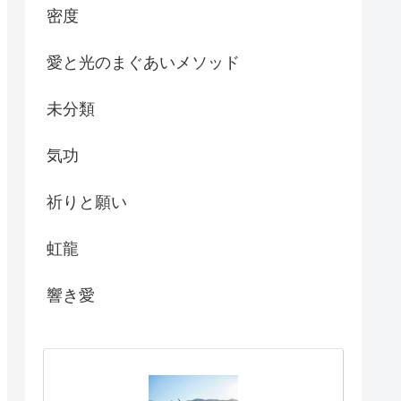
密度
愛と光のまぐあいメソッド
未分類
気功
祈りと願い
虹龍
響き愛