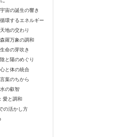
めに
首：宇宙の誕生の響き
首：循環するエネルギー
首：天地の交わり
首：森羅万象の調和
首：生命の芽吹き
首：陰と陽のめぐり
首：心と体の統合
首：言葉のちから
首：水の叡智
首：愛と調和
常での活かし方
め